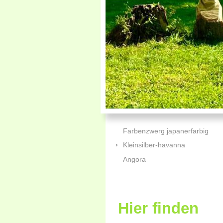
Farbenzwerg japanerfarbig
Kleinsilber-havanna
Angora
Hier finden