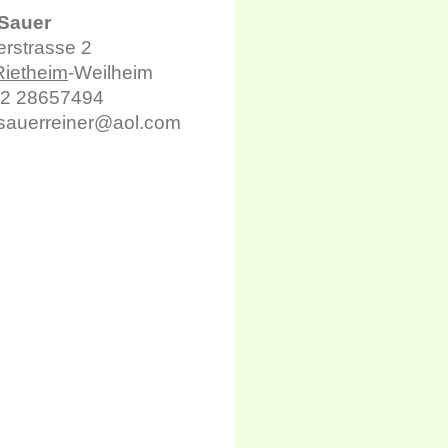
 Sauer
erstrasse 2
Rietheim
-Weilheim
52 28657494
 sauerreiner@aol.com