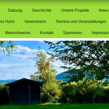
Satzung
Geschichte
Unsere Projekte
Newca
ein Huhn
Vereinsheim
Termine und Veranstaltungen
Meerschweine
Kontakt
Sponsoren
Impressu